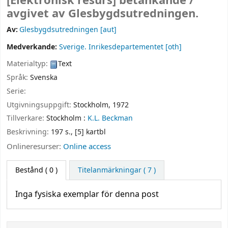
[Elektronisk resurs]
betänkande /
avgivet av Glesbygdsutredningen.
Av:
Glesbygdsutredningen
[aut]
Medverkande:
Sverige. Inrikesdepartementet
[oth]
Materialtyp:
Text
Språk:
Svenska
Serie:
Utgivningsuppgift:
Stockholm,
1972
Tillverkare:
Stockholm :
K.L. Beckman
Beskrivning:
197 s., [5] kartbl
Onlineresurser:
Online access
Bestånd
( 0 )
Titelanmärkningar ( 7 )
Inga fysiska exemplar för denna post