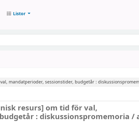
Listor
 val, mandatperioder, sessionstider, budgetår : diskussionspromem
onisk resurs]
om tid för val,
 budgetår : diskussionspromemoria /