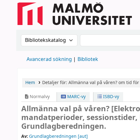
Sök i katalogen efter:
Sök i katalogen
Avancerad sökning
Bibliotek
Hem
Detaljer för:
Allmänna val på våren?
om tid för
Normalvy
MARC-vy
ISBD-vy
Allmänna val på våren?
[Elektr
mandatperioder, sessionstider,
Grundlagberedningen.
Av:
Grundlagberedningen
[aut]