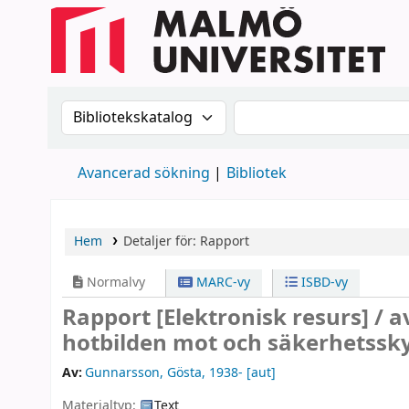
Sök i katalogen efter:
Sök i katalogen
Avancerad sökning
Bibliotek
Hem
Detaljer för:
Rapport
Normalvy
MARC-vy
ISBD-vy
Rapport
[Elektronisk resurs] /
a
hotbilden mot och säkerhetssky
Av:
Gunnarsson, Gösta
, 1938-
[aut]
Materialtyp:
Text