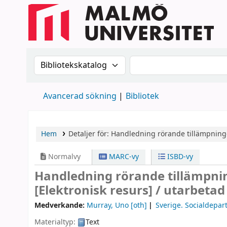
Sök i katalogen efter:
Sök i katalogen
Avancerad sökning
Bibliotek
Hem
Detaljer för:
Handledning rörande tillämpninge
Normalvy
MARC-vy
ISBD-vy
Handledning rörande tillämpni
[Elektronisk resurs] /
utarbetad
Medverkande:
Murray, Uno
[oth]
Sverige. Socialdepa
Materialtyp:
Text