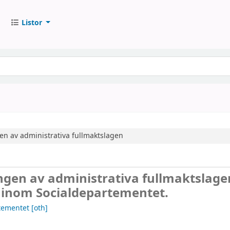
Listor
n av administrativa fullmaktslagen
ngen av administrativa fullmaktslage
 inom Socialdepartementet.
rtementet
[oth]