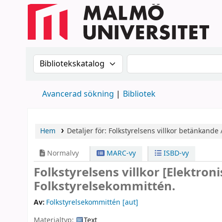
Sök i katalogen efter:
Sök i katalogen
Avancerad sökning
Bibliotek
Hem
Detaljer för:
Folkstyrelsens villkor
betänkande 
Normalvy
MARC-vy
ISBD-vy
Folkstyrelsens villkor
[Elektroni
Folkstyrelsekommittén.
Av:
Folkstyrelsekommittén
[aut]
Materialtyp:
Text