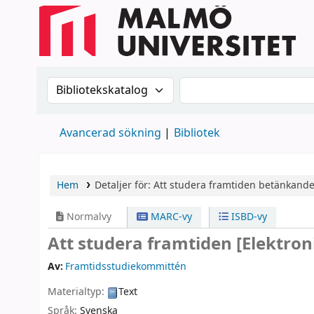
Sök i katalogen efter:
Sök i katalogen
Avancerad sökning
Bibliotek
Hem
Detaljer för:
Att studera framtiden
betänkande
Normalvy
MARC-vy
ISBD-vy
Att studera framtiden
[Elektron
Av:
Framtidsstudiekommittén
Materialtyp:
Text
Språk:
Svenska