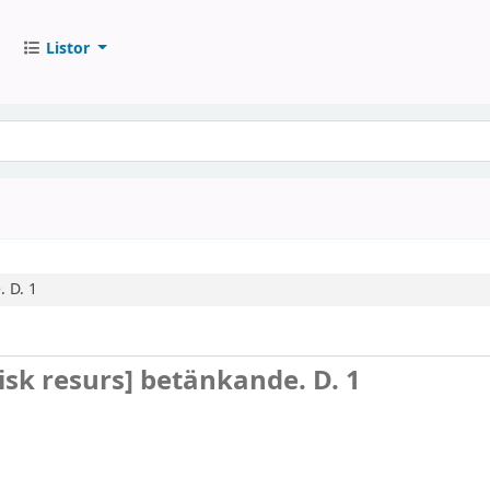
Listor
.
D. 1
isk resurs]
betänkande. D. 1