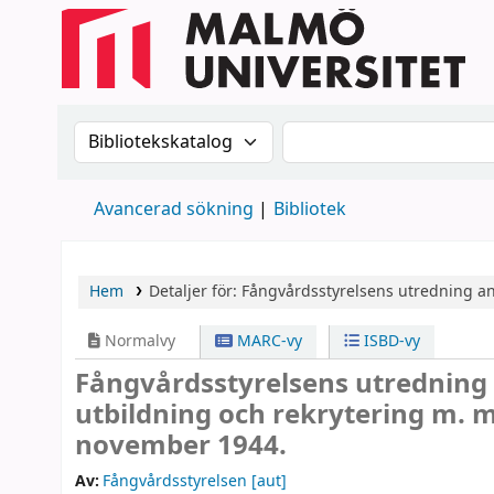
Sök i katalogen efter:
Sök i katalogen
Avancerad sökning
Bibliotek
Hem
Detaljer för:
Fångvårdsstyrelsens utredning a
Normalvy
MARC-vy
ISBD-vy
Fångvårdsstyrelsens utrednin
utbildning och rekrytering m. 
november 1944.
Av:
Fångvårdsstyrelsen
[aut]