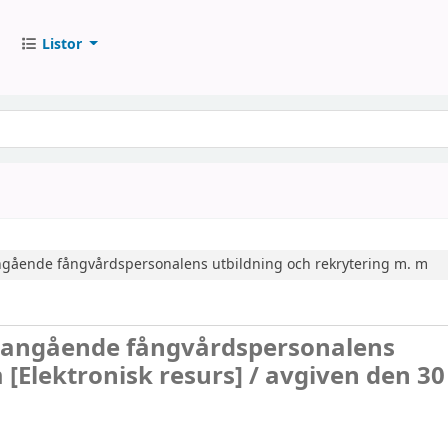
Listor
ngående fångvårdspersonalens utbildning och rekrytering m. m
g angående fångvårdspersonalens
m
[Elektronisk resurs] /
avgiven den 30