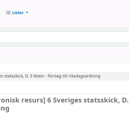
Listor
s statsskick,
D. 3
Motiv - förslag till riksdagsordning
ronisk resurs]
6 Sveriges statsskick, D.
ing