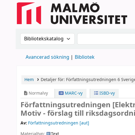
Sök i katalogen efter:
Sök i katalogen
Avancerad sökning
Bibliotek
Hem
Detaljer för:
Författningsutredningen
6
Sverige
Normalvy
MARC-vy
ISBD-vy
Författningsutredningen
[Elekt
Motiv - förslag till riksdagsordn
Av:
Författningsutredningen
[aut]
Materialtyp:
Text