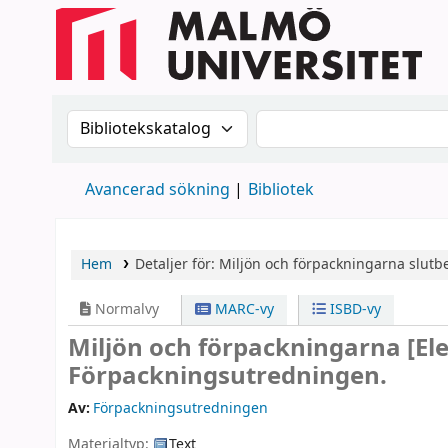
Sök i katalogen efter:
Sök i katalogen
Avancerad sökning
Bibliotek
Hem
Detaljer för:
Miljön och förpackningarna
slutb
Normalvy
MARC-vy
ISBD-vy
Miljön och förpackningarna
[El
Förpackningsutredningen.
Av:
Förpackningsutredningen
Materialtyp:
Text