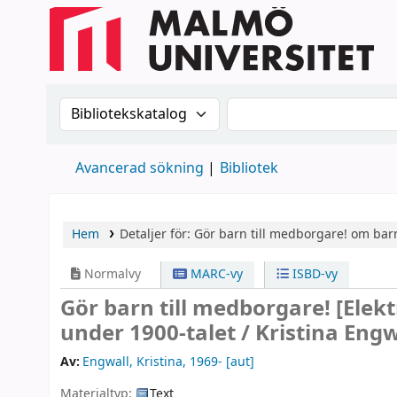
Sök i katalogen efter:
Sök i katalogen
Avancerad sökning
Bibliotek
Hem
Detaljer för:
Gör barn till medborgare!
om barn
Normalvy
MARC-vy
ISBD-vy
Gör barn till medborgare!
[Elek
under 1900-talet /
Kristina Engw
Av:
Engwall, Kristina
, 1969-
[aut]
Materialtyp:
Text