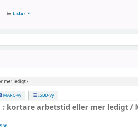
Listor
er mer ledigt /
MARC-vy
ISBD-vy
 : kortare arbetstid eller mer ledigt /
1956-