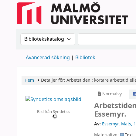
Sök i katalogen efter:
Sök i katalogen
Avancerad sökning
Bibliotek
Hem
Detaljer för:
Arbetstiden :
kortare arbetstid ell
Normalvy
Arbetstiden
Bild från Syndetics
Essemyr.
Av:
Essemyr, Mats
, 
Materialtyp:
Text