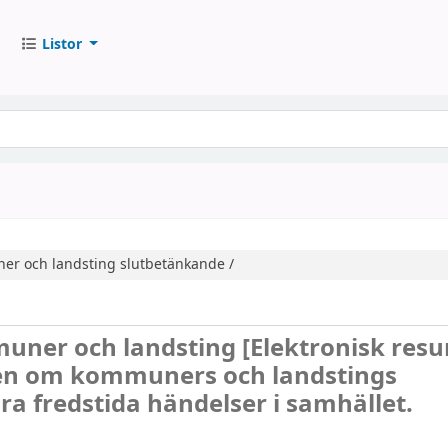
Listor
ner och landsting
slutbetänkande /
muner och landsting
[Elektronisk resu
en om kommuners och landstings
ra fredstida händelser i samhället.