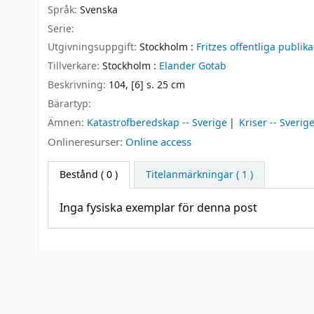
Språk:
Svenska
Serie:
Utgivningsuppgift:
Stockholm :
Fritzes offentliga publika
Tillverkare:
Stockholm :
Elander Gotab
Beskrivning:
104, [6] s. 25 cm
Bärartyp:
Ämnen:
Katastrofberedskap -- Sverige
Kriser -- Sverig
Onlineresurser:
Online access
Bestånd
( 0 )
Titelanmärkningar ( 1 )
Inga fysiska exemplar för denna post