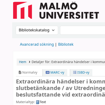
Sök i katalogen efter:
Sök i katalogen
Avancerad sökning
Bibliotek
Hem
Detaljer för:
Extraordinära händelser i kommu
Normalvy
MARC-vy
ISBD-vy
Extraordinära händelser i kom
slutbetänkande /
av Utredning
beslutsfattande vid extraordinä
Materialtyp:
Text