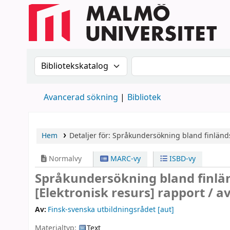
Sök i katalogen efter:
Sök i katalogen
Avancerad sökning
Bibliotek
Hem
Detaljer för:
Språkundersökning bland finländ
Normalvy
MARC-vy
ISBD-vy
Språkundersökning bland finlä
[Elektronisk resurs]
rapport /
av
Av:
Finsk-svenska utbildningsrådet
[aut]
Materialtyp:
Text