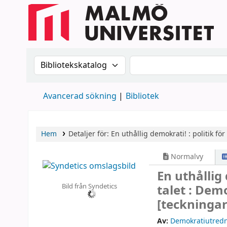
Sök i katalogen efter:
Sök i katalogen
Avancerad sökning
Bibliotek
Hem
Detaljer för:
En uthållig demokrati! :
politik fö
Normalvy
En uthållig 
Bild från Syndetics
talet : De
[teckningar
Av:
Demokratiutred