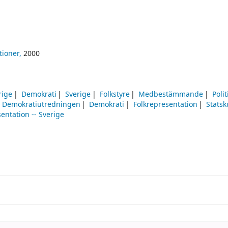
tioner,
2000
rige
Demokrati
Sverige
Folkstyre
Medbestämmande
Polit
Demokratiutredningen
Demokrati
Folkrepresentation
Stats
entation -- Sverige