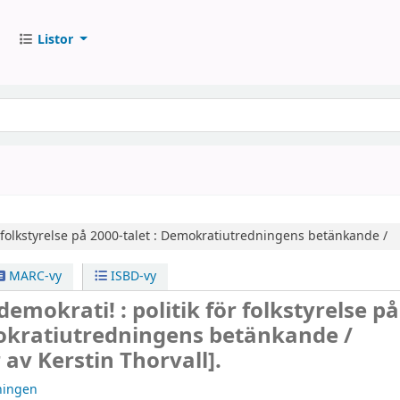
Listor
r folkstyrelse på 2000-talet : Demokratiutredningens betänkande /
MARC-vy
ISBD-vy
demokrati! : politik för folkstyrelse p
mokratiutredningens betänkande /
 av Kerstin Thorvall].
ningen