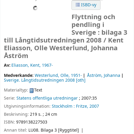
ISBD-vy
Flyttning och
pendling i
Sverige : bilaga 3
till Långtidsutredningen 2008 /
Kent
Eliasson, Olle Westerlund, Johanna
Åström
Av:
Eliasson, Kent
, 1967-
Medverkande:
Westerlund, Olle
, 1951-
Åström, Johanna
Sverige. Långtidsutredningen 2008
[oth]
Materialtyp:
Text
Serie:
Statens offentliga utredningar
; 2007:35
Utgivningsinformation:
Stockholm :
Fritze,
2007
Beskrivning:
219 s. ; 24 cm
ISBN:
9789138227503
Annan titel:
LU08. Bilaga 3 [Ryggtitel]