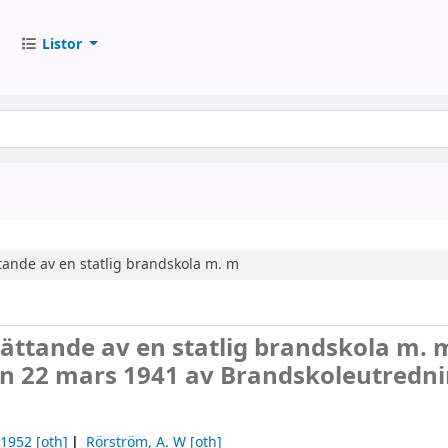
Listor
ande av en statlig brandskola m. m
ättande av en statlig brandskola m. 
en 22 mars 1941 av Brandskoleutredn
-1952
[oth]
Rörström, A. W
[oth]