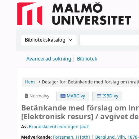
Sök i katalogen efter:
Sök i katalogen
Avancerad sökning
Bibliotek
Hem
Detaljer för:
Betänkande med förslag om inrätt
Normalvy
MARC-vy
ISBD-vy
Betänkande med förslag om inr
[Elektronisk resurs] /
avgivet d
Av:
Brandskoleutredningen
[aut]
Medverkande:
Forssman, H
[oth]
Berglund, Vilh
, 1878