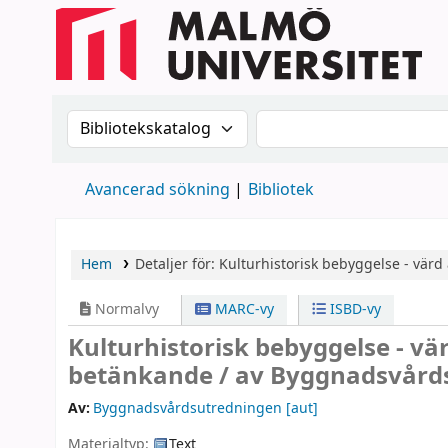
Sök i katalogen efter:
Sök i katalogen
Avancerad sökning
Bibliotek
Hem
Detaljer för:
Kulturhistorisk bebyggelse - värd 
Normalvy
MARC-vy
ISBD-vy
Kulturhistorisk bebyggelse - vä
betänkande /
av Byggnadsvård
Av:
Byggnadsvårdsutredningen
[aut]
Materialtyp:
Text