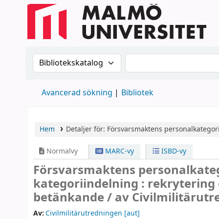
Sök i katalogen efter:
Sök i katalogen
Avancerad sökning
Bibliotek
Hem
Detaljer för:
Försvarsmaktens personalkategor
Normalvy
MARC-vy
ISBD-vy
Försvarsmaktens personalkate
kategoriindelning : rekrytering 
betänkande /
av Civilmilitärut
Av:
Civilmilitärutredningen
[aut]