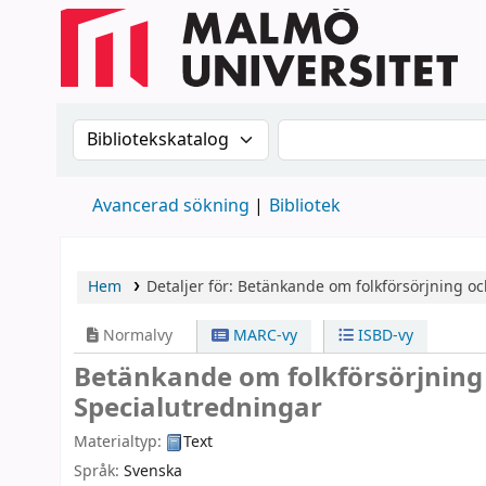
Sök i katalogen efter:
Sök i katalogen
Avancerad sökning
Bibliotek
Hem
Detaljer för:
Betänkande om folkförsörjning oc
Normalvy
MARC-vy
ISBD-vy
Betänkande om folkförsörjning
Specialutredningar
Materialtyp:
Text
Språk:
Svenska