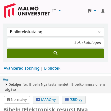
Avancerad sökning
Bibliotek
Hem
Detaljer för:
Bibeln
Nya testamentet : Bibelkommissionens
utgåva
Normalvy
MARC-vy
ISBD-vy
Bibeln
[Elektronisk resurs]
Nya