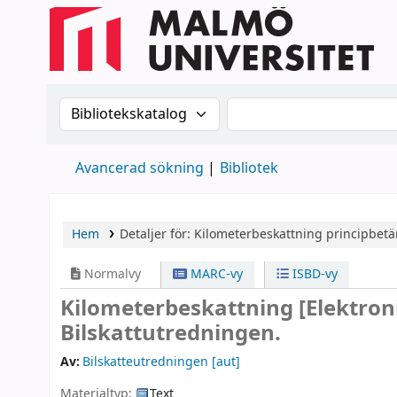
Sök i katalogen efter:
Sök i katalogen
Avancerad sökning
Bibliotek
Hem
Detaljer för:
Kilometerbeskattning
principbetä
Normalvy
MARC-vy
ISBD-vy
Kilometerbeskattning
[Elektron
Bilskattutredningen.
Av:
Bilskatteutredningen
[aut]
Materialtyp:
Text