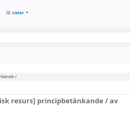
Listor
nkande /
isk resurs]
principbetänkande /
av