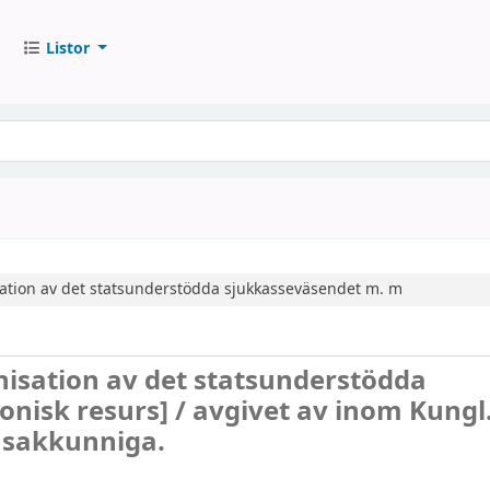
Listor
ion av det statsunderstödda sjukkasseväsendet m. m
sation av det statsunderstödda
ronisk resurs] /
avgivet av inom Kungl
e sakkunniga.