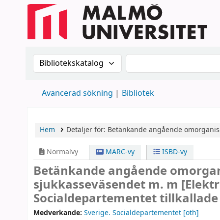
Sök i katalogen efter:
Sök i katalogen
Avancerad sökning
Bibliotek
Hem
Detaljer för:
Betänkande angående omorganisat
Normalvy
MARC-vy
ISBD-vy
Betänkande angående omorgani
sjukkasseväsendet m. m
[Elekt
Socialdepartementet tillkallad
Medverkande:
Sverige. Socialdepartementet
[oth]