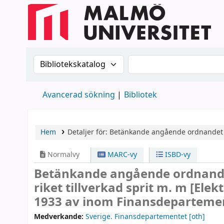
Sök i katalogen efter:
Sök i katalogen
Avancerad sökning
Bibliotek
Hem
Detaljer för:
Betänkande angående ordnandet av
Normalvy
MARC-vy
ISBD-vy
Betänkande angående ordnande
riket tillverkad sprit m. m
[Elek
1933 av inom Finansdepartement
Medverkande:
Sverige. Finansdepartementet
[oth]