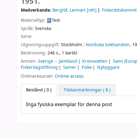
1951.
Medverkande:
Berglöf, Lennart
[oth]
Fiskerättskommit
Materialtyp:
Text
Språk:
Svenska
Serie:
Utgivningsuppgift:
Stockholm :
Nordiska bokhandeln,
19
Beskrivning:
246 s., 1 kartbl
Ämnen:
Sverige -- Jämtland
Kronovatten
Sami (Euro
Fiskerilagstiftning
Samer
Fiske
Nybyggare
Onlineresurser:
Online access
Bestånd
( 0 )
Titelanmärkningar ( 8 )
Inga fysiska exemplar för denna post