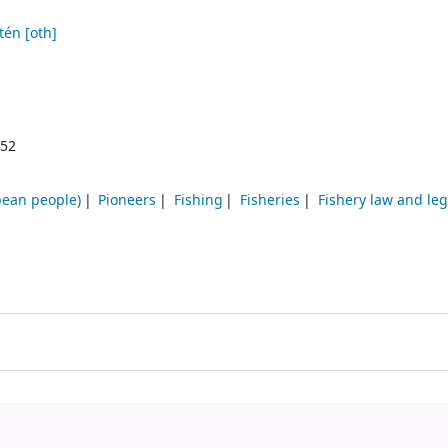
tén
[oth]
52
pean people)
Pioneers
Fishing
Fisheries
Fishery law and leg