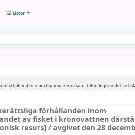
Listor
iga förhållanden inom lappmarkerna samt tillgodogörandet av fisk
erättsliga förhållanden inom
ndet av fisket i kronovattnen därst
ronisk resurs] /
avgivet den 28 decem