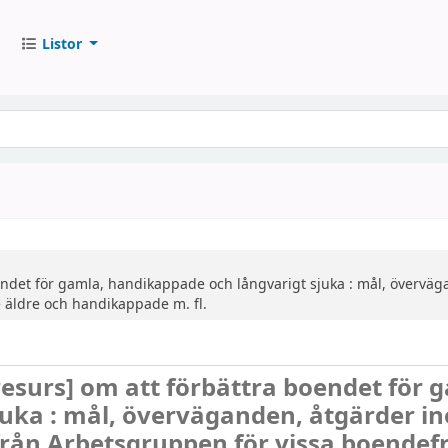
Listor
endet för gamla, handikappade och långvarigt sjuka : mål, övervä
 äldre och handikappade m. fl.
resurs]
om att förbättra boendet för 
juka : mål, överväganden, åtgärder i
från Arbetsgruppen för vissa boendef