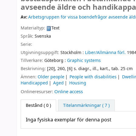
avseende äldre och handikappad
Av:
Arbetsgruppen för vissa boendefrågor avseende äld
Materialtyp:
Text
Språk:
Svenska
Serie:
Utgivningsuppgift:
Stockholm :
Liber/Allmänna förl.
198
Tillverkare:
Göteborg :
Graphic systems
Beskrivning:
[20], 260, [6] s. diagr., ill., kart., tab. 25 cm
Ämnen:
Older people
People with disabilities
Dwelli
Handicapped
Aged
Housing
Onlineresurser:
Online access
Bestånd
( 0 )
Titelanmärkningar ( 7 )
Inga fysiska exemplar för denna post