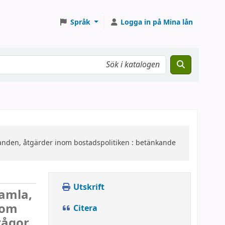
Språk
Logga in på Mina lån
ganden, åtgärder inom bostadspolitiken : betänkande
Utskrift
gamla,
nom
Citera
rågor