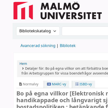
Sök i katalogen efter:
Sök i katalogen
Avancerad sökning
Bibliotek
Hem
Detaljer för:
Bo på egna villkor
om att förbättra bo
från Arbetsgruppen för vissa boendefrågor avseende
Normalvy
MARC-vy
ISBD-vy
Bo på egna villkor
[Elektronisk 
handikappade och långvarigt s
bostadspolitiken : betänkande 