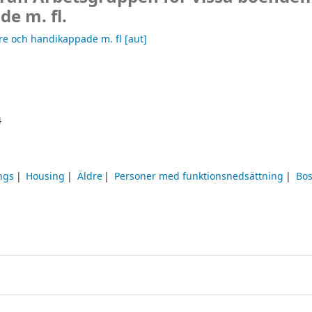
e m. fl.
re och handikappade m. fl
[aut]
4
ngs
Housing
Äldre
Personer med funktionsnedsättning
Bos