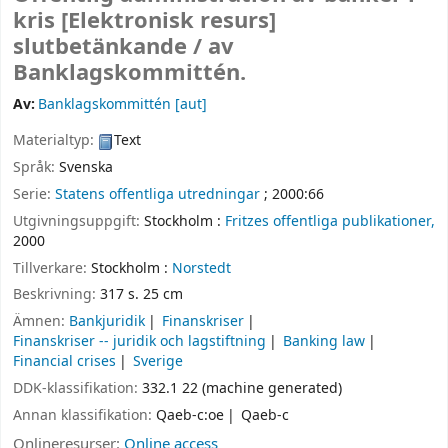
kris
[Elektronisk resurs]
slutbetänkande /
av
Banklagskommittén.
Av:
Banklagskommittén
[aut]
Materialtyp:
Text
Språk:
Svenska
Serie:
Statens offentliga utredningar
; 2000:66
Utgivningsuppgift:
Stockholm :
Fritzes offentliga publikationer,
2000
Tillverkare:
Stockholm :
Norstedt
Beskrivning:
317 s. 25 cm
Ämnen:
Bankjuridik
Finanskriser
Finanskriser -- juridik och lagstiftning
Banking law
Financial crises
Sverige
DDK-klassifikation:
332.1 22 (machine generated)
Annan klassifikation:
Qaeb-c:oe
Qaeb-c
Onlineresurser:
Online access