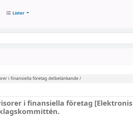
Listor
rer i finansiella företag
delbetänkande /
sorer i finansiella företag
[Elektroni
klagskommittén.