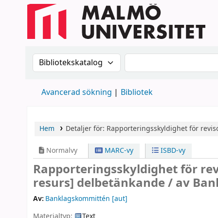
Sök i katalogen efter:
Sök i katalogen
Avancerad sökning
Bibliotek
Hem
Detaljer för:
Rapporteringsskyldighet för reviso
Normalvy
MARC-vy
ISBD-vy
Rapporteringsskyldighet för revi
resurs]
delbetänkande /
av Ban
Av:
Banklagskommittén
[aut]
Materialtyp:
Text