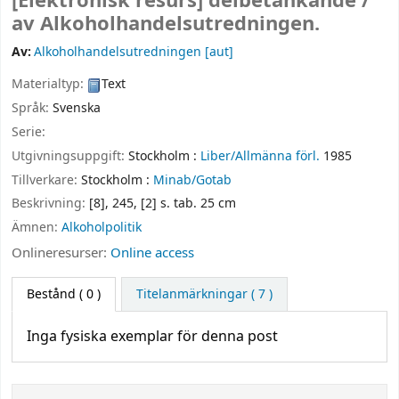
[Elektronisk resurs]
delbetänkande /
av Alkoholhandelsutredningen.
Av:
Alkoholhandelsutredningen
[aut]
Materialtyp:
Text
Språk:
Svenska
Serie:
Utgivningsuppgift:
Stockholm :
Liber/Allmänna förl.
1985
Tillverkare:
Stockholm :
Minab/Gotab
Beskrivning:
[8], 245, [2] s. tab. 25 cm
Ämnen:
Alkoholpolitik
Onlineresurser:
Online access
Bestånd
( 0 )
Titelanmärkningar ( 7 )
Inga fysiska exemplar för denna post