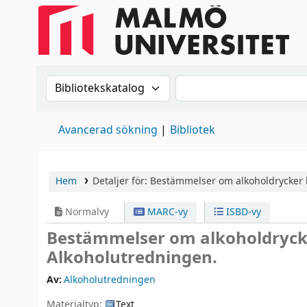
Sök i katalogen efter:
Sök i katalogen
Avancerad sökning
Bibliotek
Hem
Detaljer för:
Bestämmelser om alkoholdrycker
Normalvy
MARC-vy
ISBD-vy
Bestämmelser om alkoholdryc
Alkoholutredningen.
Av:
Alkoholutredningen
Materialtyp:
Text