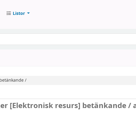
Listor
betänkande /
ker
[Elektronisk resurs]
betänkande /