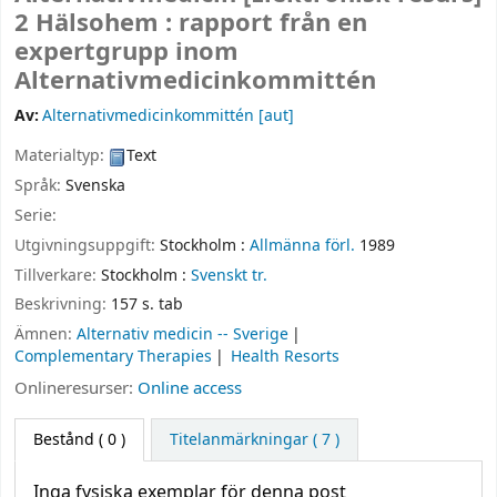
2 Hälsohem : rapport från en
expertgrupp inom
Alternativmedicinkommittén
Av:
Alternativmedicinkommittén
[aut]
Materialtyp:
Text
Språk:
Svenska
Serie:
Utgivningsuppgift:
Stockholm :
Allmänna förl.
1989
Tillverkare:
Stockholm :
Svenskt tr.
Beskrivning:
157 s. tab
Ämnen:
Alternativ medicin -- Sverige
Complementary Therapies
Health Resorts
Onlineresurser:
Online access
Bestånd
( 0 )
Titelanmärkningar ( 7 )
Inga fysiska exemplar för denna post