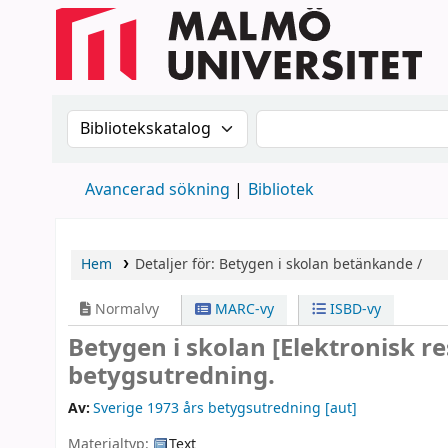
Sök i katalogen efter:
Sök i katalogen
Avancerad sökning
Bibliotek
Hem
Detaljer för:
Betygen i skolan
betänkande /
Normalvy
MARC-vy
ISBD-vy
Betygen i skolan
[Elektronisk r
betygsutredning.
Av:
Sverige 1973 års betygsutredning
[aut]
Materialtyp:
Text