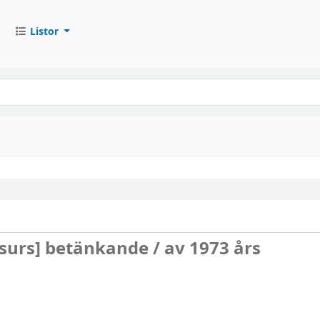
Listor
esurs]
betänkande /
av 1973 års