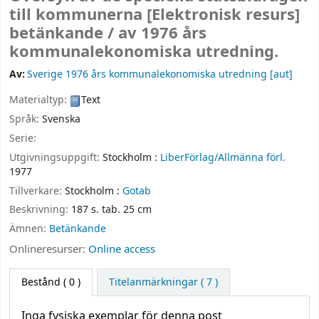
till kommunerna
[Elektronisk resurs]
betänkande /
av 1976 års
kommunalekonomiska utredning.
Av:
Sverige 1976 års kommunalekonomiska utredning
[aut]
Materialtyp:
Text
Språk:
Svenska
Serie:
Utgivningsuppgift:
Stockholm :
LiberFörlag/Allmänna förl.
1977
Tillverkare:
Stockholm :
Gotab
Beskrivning:
187 s. tab. 25 cm
Ämnen:
Betänkande
Onlineresurser:
Online access
Bestånd
( 0 )
Titelanmärkningar ( 7 )
Inga fysiska exemplar för denna post