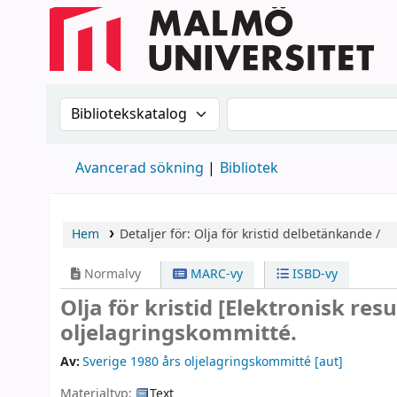
Sök i katalogen efter:
Sök i katalogen
Avancerad sökning
Bibliotek
Hem
Detaljer för:
Olja för kristid
delbetänkande /
Normalvy
MARC-vy
ISBD-vy
Olja för kristid
[Elektronisk res
oljelagringskommitté.
Av:
Sverige 1980 års oljelagringskommitté
[aut]
Materialtyp:
Text