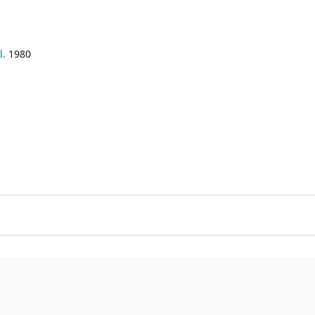
l.
1980