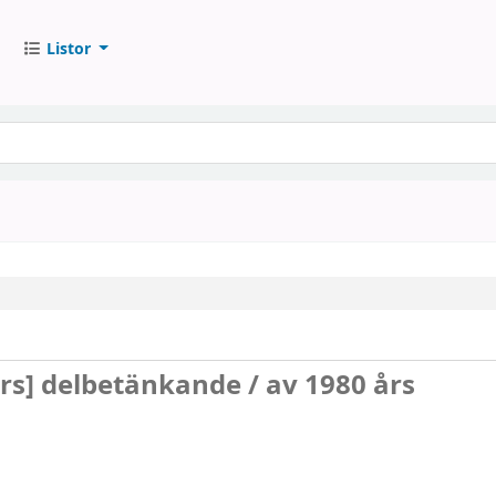
Listor
urs]
delbetänkande /
av 1980 års