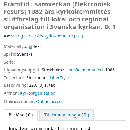
Framtid i samverkan
[Elektronisk
resurs]
1982 års kyrkokommittés
slutförslag till lokal och regional
organisation i Svenska kyrkan. D. 1
Av:
Sverige 1982 års kyrkokommitté
[aut]
Materialtyp:
Text
Språk:
Svenska
Serie:
Utgivningsuppgift:
Stockholm :
Liber/Allmänna förl.
1986
Tillverkare:
Stockholm :
LiberTryck
Beskrivning:
223, [3] s. tab
Ämnen:
Kyrkoorganisation
Onlineresurser:
Online access
Bestånd
( 0 )
Titelanmärkningar ( 7 )
Inga fysiska exemplar för denna post