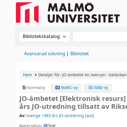
Sök i katalogen efter:
Sök i katalogen
Avancerad sökning
Bibliotek
Hem
Detaljer för:
JO-ämbetet
en översyn : betänkan
Normalvy
MARC-vy
ISBD-vy
JO-ämbetet
[Elektronisk resurs
års JO-utredning tillsatt av Rik
Av:
Sverige 1983 års JO-utredning
[aut]
Materialtyp:
Text