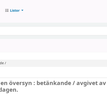
Listor
de /
]
en översyn : betänkande /
avgivet av
sdagen.