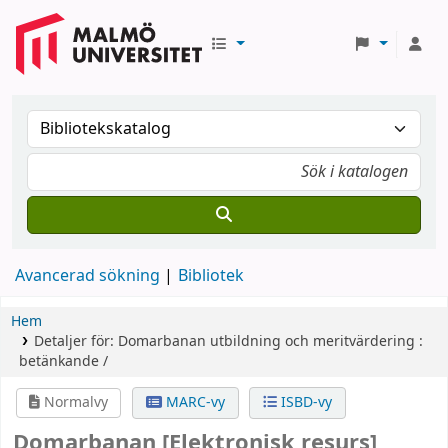
Avancerad sökning
Bibliotek
Hem
Detaljer för:
Domarbanan
utbildning och meritvärdering :
betänkande /
Normalvy
MARC-vy
ISBD-vy
Domarbanan
[Elektronisk resurs]