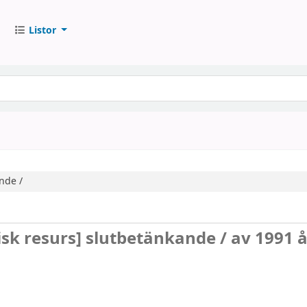
Listor
nde /
isk resurs]
slutbetänkande /
av 1991 å