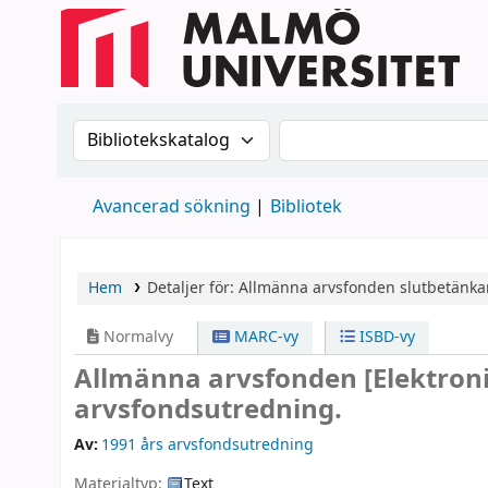
Sök i katalogen efter:
Sök i katalogen
Avancerad sökning
Bibliotek
Hem
Detaljer för:
Allmänna arvsfonden
slutbetänka
Normalvy
MARC-vy
ISBD-vy
Allmänna arvsfonden
[Elektron
arvsfondsutredning.
Av:
1991 års arvsfondsutredning
Materialtyp:
Text