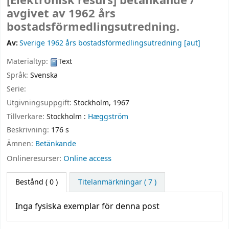
[Elektronisk resurs]
betänkande /
avgivet av 1962 års
bostadsförmedlingsutredning.
Av:
Sverige 1962 års bostadsförmedlingsutredning
[aut]
Materialtyp:
Text
Språk:
Svenska
Serie:
Utgivningsuppgift:
Stockholm,
1967
Tillverkare:
Stockholm :
Hæggström
Beskrivning:
176 s
Ämnen:
Betänkande
Onlineresurser:
Online access
Bestånd
( 0 )
Titelanmärkningar ( 7 )
Inga fysiska exemplar för denna post