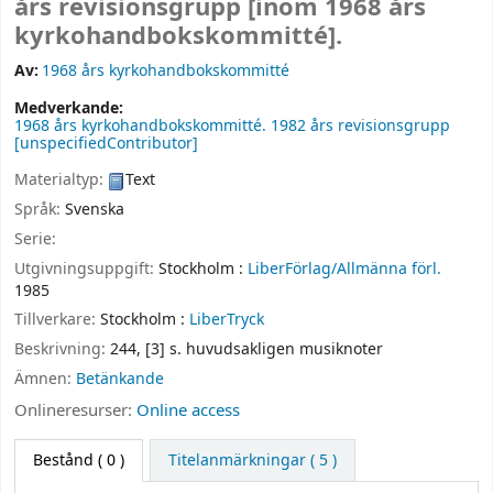
års revisionsgrupp [inom 1968 års
kyrkohandbokskommitté].
Av:
1968 års kyrkohandbokskommitté
Medverkande:
1968 års kyrkohandbokskommitté. 1982 års revisionsgrupp
[unspecifiedContributor]
Materialtyp:
Text
Språk:
Svenska
Serie:
Utgivningsuppgift:
Stockholm :
LiberFörlag/Allmänna förl.
1985
Tillverkare:
Stockholm :
LiberTryck
Beskrivning:
244, [3] s. huvudsakligen musiknoter
Ämnen:
Betänkande
Onlineresurser:
Online access
Bestånd
( 0 )
Titelanmärkningar ( 5 )