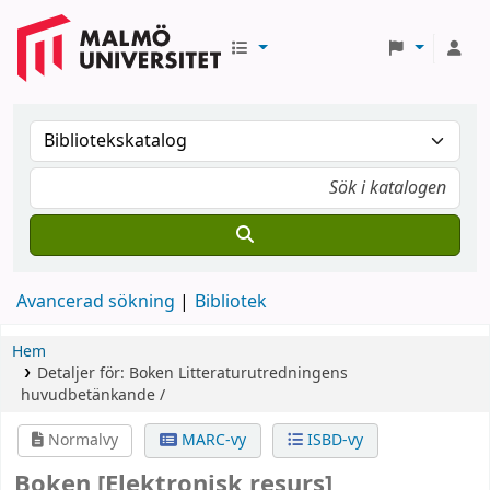
Avancerad sökning
Bibliotek
Hem
Detaljer för:
Boken
Litteraturutredningens
huvudbetänkande /
Normalvy
MARC-vy
ISBD-vy
Boken
[Elektronisk resurs]