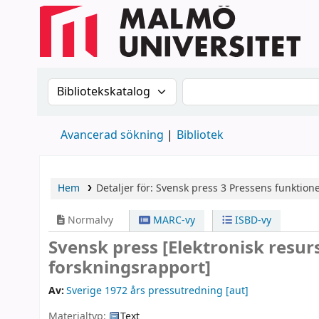
Sök i katalogen efter:
Sök i katalogen
Avancerad sökning
Bibliotek
Hem
Detaljer för:
Svensk press
3
Pressens funktione
Normalvy
MARC-vy
ISBD-vy
Svensk press
[Elektronisk resur
forskningsrapport]
Av:
Sverige 1972 års pressutredning
[aut]
Materialtyp:
Text