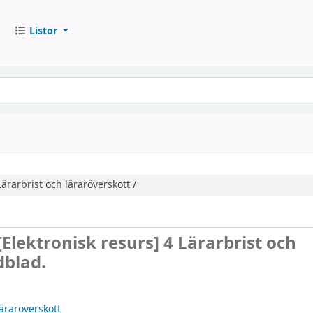
Listor
Lärarbrist och läraröverskott /
[Elektronisk resurs]
4 Lärarbrist och
dblad.
läraröverskott