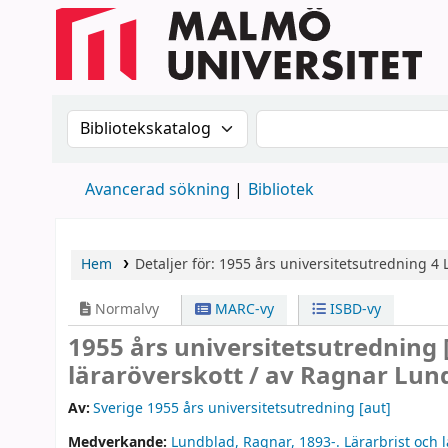
Sök i katalogen efter:
Sök i katalogen
Avancerad sökning
Bibliotek
Hem
Detaljer för:
1955 års universitetsutredning
4
Normalvy
MARC-vy
ISBD-vy
1955 års universitetsutredning
läraröverskott /
av Ragnar Lun
Av:
Sverige 1955 års universitetsutredning
[aut]
Medverkande:
Lundblad, Ragnar
, 1893-
. Lärarbrist och 