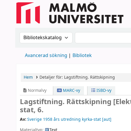
Sök i katalogen efter:
Sök i katalogen
Avancerad sökning
Bibliotek
Hem
Detaljer för:
Lagstiftning. Rättskipning
Normalvy
MARC-vy
ISBD-vy
Lagstiftning. Rättskipning
[Elek
stat, 6.
Av:
Sverige 1958 års utredning kyrka-stat
[aut]
Materialtyp:
Text