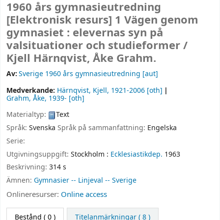
1960 års gymnasieutredning
[Elektronisk resurs]
1 Vägen genom
gymnasiet : elevernas syn på
valsituationer och studieformer /
Kjell Härnqvist, Åke Grahm.
Av:
Sverige 1960 års gymnasieutredning
[aut]
Medverkande:
Härnqvist, Kjell
, 1921-2006
[oth]
Grahm, Åke
, 1939-
[oth]
Materialtyp:
Text
Språk:
Svenska
Språk på sammanfattning:
Engelska
Serie:
Utgivningsuppgift:
Stockholm :
Ecklesiastikdep.
1963
Beskrivning:
314 s
Ämnen:
Gymnasier -- Linjeval -- Sverige
Onlineresurser:
Online access
Bestånd
( 0 )
Titelanmärkningar ( 8 )