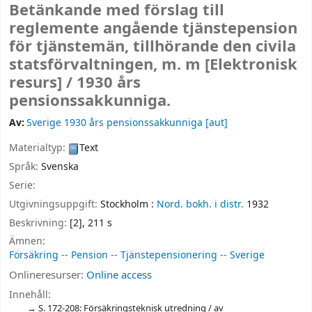
Betänkande med förslag till
reglemente angående tjänstepension
för tjänstemän, tillhörande den civila
statsförvaltningen, m. m
[Elektronisk
resurs] /
1930 års
pensionssakkunniga.
Av:
Sverige 1930 års pensionssakkunniga
[aut]
Materialtyp:
Text
Språk:
Svenska
Serie:
Utgivningsuppgift:
Stockholm :
Nord. bokh. i distr.
1932
Beskrivning:
[2], 211 s
Ämnen:
Försäkring -- Pension -- Tjänstepensionering -- Sverige
Onlineresurser:
Online access
Innehåll:
S. 172-208: Försäkringsteknisk utredning / av