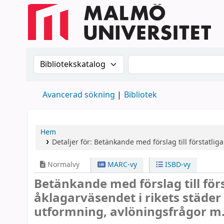
Sök i katalogen efter:
Sök i katalogen
Avancerad sökning
Bibliotek
Hem
Detaljer för:
Betänkande med förslag till förstatliga
Normalvy
MARC-vy
ISBD-vy
Betänkande med förslag till förs
åklagarväsendet i rikets städer
utformning, avlöningsfrågor m