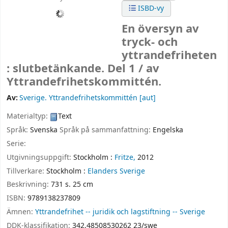
ISBD-vy
En översyn av
tryck- och
yttrandefriheten
: slutbetänkande. Del 1 /
av
Yttrandefrihetskommittén.
Av:
Sverige. Yttrandefrihetskommittén
[aut]
Materialtyp:
Text
Språk:
Svenska
Språk på sammanfattning:
Engelska
Serie:
Utgivningsuppgift:
Stockholm :
Fritze,
2012
Tillverkare:
Stockholm :
Elanders Sverige
Beskrivning:
731 s. 25 cm
ISBN:
9789138237809
Ämnen:
Yttrandefrihet -- juridik och lagstiftning -- Sverige
DDK-klassifikation:
342.48508530262 23/swe