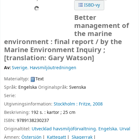
ISBD-vy
Better
management of
the marine
environment : final report /
by the
Marine Environment Inquiry ;
[translation: Gary Watson]
Av:
Sverige. Havsmiljöutredningen
Materialtyp:
Text
Språk:
Engelska
Originalspråk:
Svenska
Serie:
Utgivningsinformation:
Stockholm :
Fritze,
2008
Beskrivning:
192 s. : kartor ; 25 cm
ISBN:
9789138230237
Originaltitel:
Utvecklad havsmiljöförvaltning. Engelska. Urval
Ämnen:
Östersjön
Kattegatt
Skagerrak