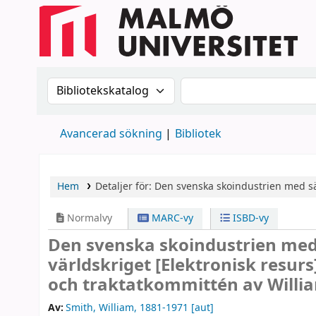
Sök i katalogen efter:
Sök i katalogen
Avancerad sökning
Bibliotek
Hem
Detaljer för:
Den svenska skoindustrien med sär
Normalvy
MARC-vy
ISBD-vy
Den svenska skoindustrien med 
världskriget
[Elektronisk resurs
och traktatkommittén av Willi
Av:
Smith, William
, 1881-1971
[aut]