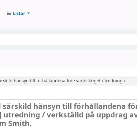
Listor
skild hänsyn till förhållandena före världskriget
utredning /
särskild hänsyn till förhållandena fö
]
utredning /
verkställd på uppdrag av
am Smith.