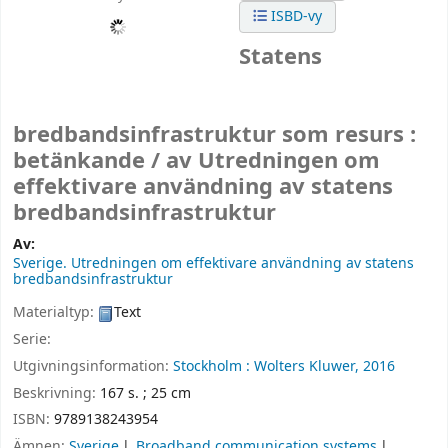
ISBD-vy
Statens
bredbandsinfrastruktur som resurs :
betänkande /
av Utredningen om
effektivare användning av statens
bredbandsinfrastruktur
Av:
Sverige. Utredningen om effektivare användning av statens
bredbandsinfrastruktur
Materialtyp:
Text
Serie:
Utgivningsinformation:
Stockholm :
Wolters Kluwer,
2016
Beskrivning:
167 s. ; 25 cm
ISBN:
9789138243954
Ämnen:
Sverige
Broadband communication systems